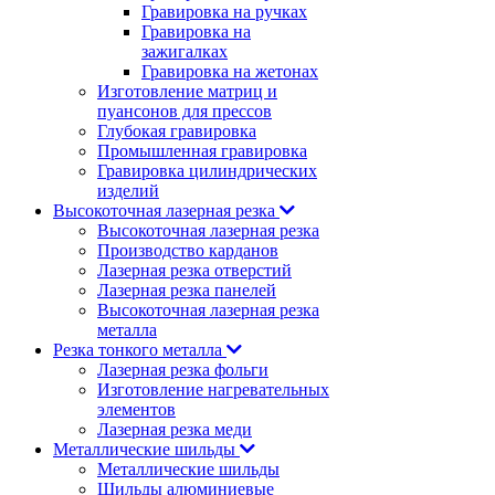
Гравировка на ручках
Гравировка на
зажигалках
Гравировка на жетонах
Изготовление матриц и
пуансонов для прессов
Глубокая гравировка
Промышленная гравировка
Гравировка цилиндрических
изделий
Высокоточная лазерная резка
Высокоточная лазерная резка
Производство карданов
Лазерная резка отверстий
Лазерная резка панелей
Высокоточная лазерная резка
металла
Резка тонкого металла
Лазерная резка фольги
Изготовление нагревательных
элементов
Лазерная резка меди
Металлические шильды
Металлические шильды
Шильды алюминиевые