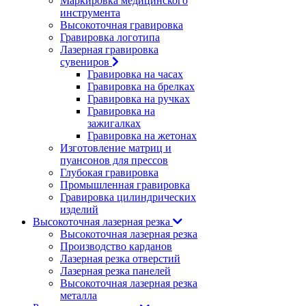
Маркировка медицинского
инструмента
Высокоточная гравировка
Гравировка логотипа
Лазерная гравировка
сувениров
Гравировка на часах
Гравировка на брелках
Гравировка на ручках
Гравировка на
зажигалках
Гравировка на жетонах
Изготовление матриц и
пуансонов для прессов
Глубокая гравировка
Промышленная гравировка
Гравировка цилиндрических
изделий
Высокоточная лазерная резка
Высокоточная лазерная резка
Производство карданов
Лазерная резка отверстий
Лазерная резка панелей
Высокоточная лазерная резка
металла