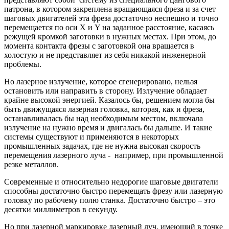
патрона, в котором закреплена вращающаяся фреза и за счет
шаговых двигателей эта фреза достаточно неспешно и точно
перемещается по оси Х и Y на заданное расстояние, касаясь
режущей кромкой заготовки в нужных местах. При этом, до
момента контакта фрезы с заготовкой она вращается в
холостую и не представляет из себя никакой инженерной
проблемы.
Но лазерное излучение, которое сгенерировано, нельзя
остановить или направить в сторону. Излучение обладает
крайне высокой энергией. Казалось бы, решением могла бы
быть движущаяся лазерная головка, которая, как и фреза,
останавливалась бы над необходимым местом, включала
излучение на нужно время и двигалась бы дальше. И такие
системы существуют и применяются в некоторых
промышленных задачах, где не нужна высокая скорость
перемещения лазерного луча - например, при промышленной
резке металлов.
Современные и относительно недорогие шаговые двигатели
способны достаточно быстро перемещать фрезу или лазерную
головку по рабочему полю станка. Достаточно быстро – это
десятки миллиметров в секунду.
Но при лазерной маркировке лазерный луч, имеющий в точке