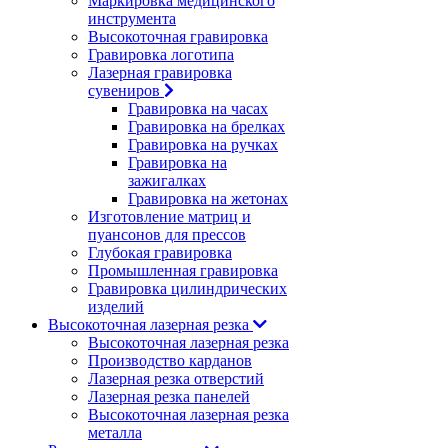
Маркировка медицинского
инструмента
Высокоточная гравировка
Гравировка логотипа
Лазерная гравировка
сувениров
Гравировка на часах
Гравировка на брелках
Гравировка на ручках
Гравировка на
зажигалках
Гравировка на жетонах
Изготовление матриц и
пуансонов для прессов
Глубокая гравировка
Промышленная гравировка
Гравировка цилиндрических
изделий
Высокоточная лазерная резка
Высокоточная лазерная резка
Производство карданов
Лазерная резка отверстий
Лазерная резка панелей
Высокоточная лазерная резка
металла