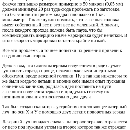
фокуса пятнышко размером примерно в 50 микрон (0,05 мм)
должен минимум 20 раз туда-сюда пробежать по заготовке,
что бы заполнить цветом квадрат площадью в 1 кв.
миллиметр. Так же нужно помнить, что лазерная головка
имеет собственный вес и этот вес не маленький. А значит,
после каждого прохода должна быть пауза, что бы
компенсировать инерцию иначе маркировка будет нечеткой. В
итоге скорость маркировки остается крайне низкой.
Все эти проблемы, а точнее попытки их решения привели к
созданию сканаторов.
Дело в том, что самим лазерным излучением в ряде случаев
управлять гораздо проще, нежели тяжелыми инертными
объектами, вроде лазерной головки. Ну а так как инженеры то
же были когда-то детьми и вполне себе имели опыт пускания
солнечных зайчиков, родилась идея поставить на пути
лазерного излучения зеркала и придумать систему их
позиционирования относительно друг друга.
Так был создан сканатор – устройство отклоняющее лазерный
луч по оси Х и У с помощью двух легких поворотных зеркал.
Лазерный луч попадает сначала на первое зеркало, отражается
от него под нужным углом на второе которое так же отражает