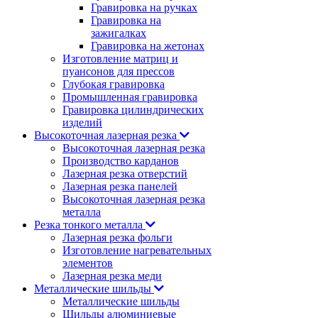
Гравировка на ручках
Гравировка на
зажигалках
Гравировка на жетонах
Изготовление матриц и
пуансонов для прессов
Глубокая гравировка
Промышленная гравировка
Гравировка цилиндрических
изделий
Высокоточная лазерная резка
Высокоточная лазерная резка
Производство карданов
Лазерная резка отверстий
Лазерная резка панелей
Высокоточная лазерная резка
металла
Резка тонкого металла
Лазерная резка фольги
Изготовление нагревательных
элементов
Лазерная резка меди
Металлические шильды
Металлические шильды
Шильды алюминиевые