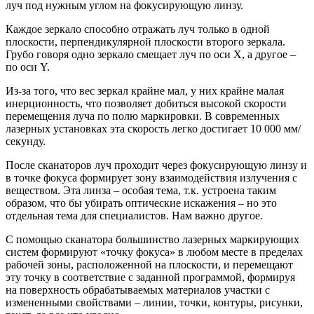
луч под нужным углом на фокусирующую линзу.
Каждое зеркало способно отражать луч только в одной
плоскости, перпендикулярной плоскости второго зеркала.
Грубо говоря одно зеркало смещает луч по оси X, а другое –
по оси Y.
Из-за того, что вес зеркал крайне мал, у них крайне малая
инерционность, что позволяет добиться высокой скорости
перемещения луча по полю маркировки. В современных
лазерных установках эта скорость легко достигает 10 000 мм/
секунду.
После сканаторов луч проходит через фокусирующую линзу и
в точке фокуса формирует зону взаимодействия излучения с
веществом. Эта линза – особая тема, т.к. устроена таким
образом, что бы убирать оптические искажения – но это
отдельная тема для специалистов. Нам важно другое.
С помощью сканатора большинство лазерных маркирующих
систем формируют «точку фокуса» в любом месте в пределах
рабочей зоны, расположенной на плоскости, и перемещают
эту точку в соответствие с заданной программой, формируя
на поверхность обрабатываемых материалов участки с
измененными свойствами – линии, точки, контуры, рисунки,